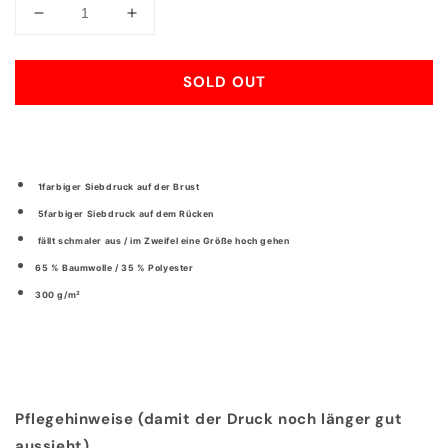
Decrease
Increase
quantity
quantity
for
for
SOLD OUT
Can2
Can2
Skullcap
Skullcap
Hoodie
Hoodie
1farbiger Siebdruck auf der Brust
5farbiger Siebdruck auf dem Rücken
fällt schmaler aus / im Zweifel eine Größe hoch gehen
65 % Baumwolle / 35 % Polyester
300 g/m²
Pflegehinweise (d
amit der Druck noch länger gut
aussieht)