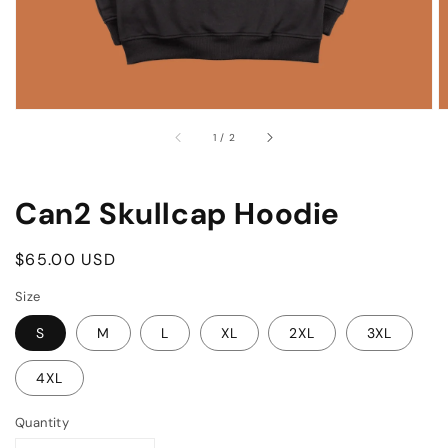
of
1
/
2
Can2 Skullcap Hoodie
Regular
$65.00 USD
SOLD OUT
price
Size
S
M
L
XL
2XL
3XL
4XL
Quantity